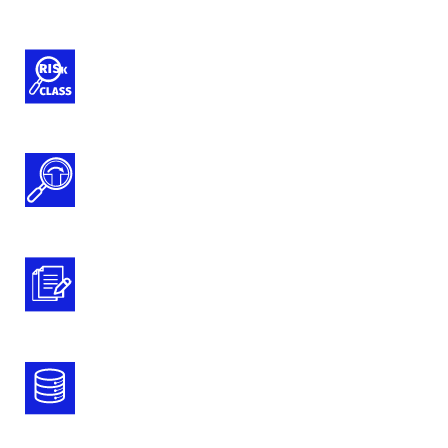
Classificazione dei dispositivi medici
e IVD
Gap Analysis Documentazione Tecnica
MDR e IVDR
Preparazione della documentazione
tecnica
Registrazione nelle banche dati
Italiana ed Europea