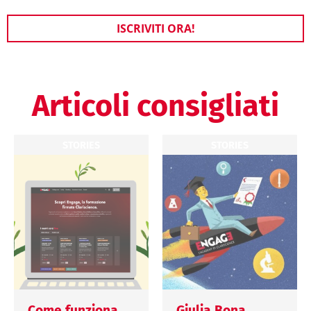
ISCRIVITI ORA!
Articoli consigliati
STORIES
STORIES
Come funziona
Giulia Bona