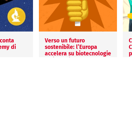
cconta
Verso un futuro
C
emy di
sostenibile: l’Europa
C
accelera su biotecnologie
p
e biomanifattura
2
1 Settembre 2025
2
Valentina Vella
V
va Academy
dicata alla
L’Unione Europea accelera su
I
ience.
biotecnologie e
c
rmativa
biomanifattura con una
e
ssionisti,
strategia integrata che punta
c
a rafforzare innovazione,
q
sostenibilità e competitività
nel…