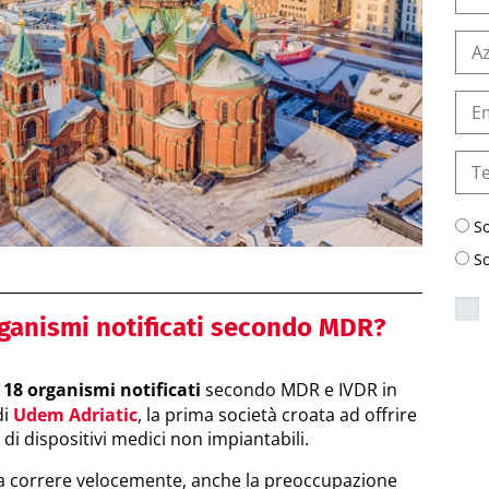
S
S
rganismi notificati secondo MDR?
n
18 organismi notificati
secondo MDR e IVDR in
di
Udem Adriatic
, la prima società croata ad offrire
e di dispositivi medici non impiantabili.
a correre velocemente, anche la preoccupazione