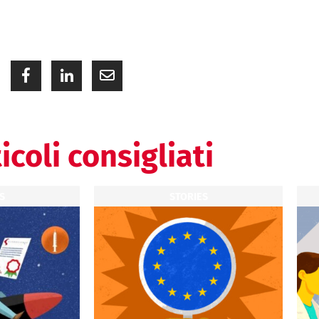
icoli consigliati
S
STORIES