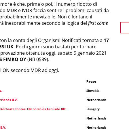
imore è che, prima o poi, il numero ridotto di
do MDR e IVDR faccia sentire i problemi causati da
robabilmente inevitabile. Non è lontano il
rà inesorabilmente secondo la logica del
first come
, con la conta degli Organismi Notificati tornata a
17
BSI UK
. Pochi giorni sono bastati per tornare
pprovazione ottenuta oggi, sabato 9 gennaio 2021
S FIMKO OY
(NB 0589).
gli ON secondo MDR ad oggi.
Paese
s.
Slovakia
rlands B.V.
Netherlands
 Kórháztechnikai Ellenőrző és Tanúsító Kft.
Hungary
Netherlands
B.V.
Netherlands