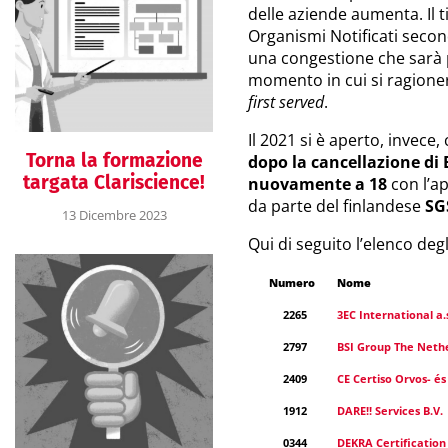
delle aziende aumenta. Il t
Organismi Notificati secon
una congestione che sarà p
momento in cui si ragione
first served
.
Il 2021 si è aperto, invece
Torna la formazione
dopo la
cancellazione di 
targata Clariscience!
nuovamente a 18
con l’a
da parte del finlandese
SG
13 Dicembre 2023
Qui di seguito l’elenco de
Numero
Nome
2265
3EC International a.
2797
BSI Group The Nethe
2409
CE Certiso Orvos- és
1912
DARE!! Services B.V.
0344
DEKRA Certification 