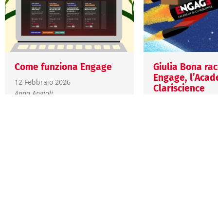
Come funziona Engage
Giulia Bona ra
Engage, l’Acad
12 Febbraio 2026
Clariscience
Anna Angioli
8 Febbraio 2026
Scopri le novità, le
Giulia Bona
caratteristiche tecniche e
trova le risposte alle
Engage è la nuo
domande più frequenti su
di Clariscience de
come la formazione
formazione life sc
Clariscience, oggi…
Un’esperienza fo
pensata per profe
con corsi on…