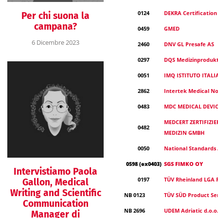
0124
DEKRA Certificatio
Per chi suona la
campana?
0459
GMED
6 Dicembre 2023
2460
DNV GL Presafe AS
0297
DQS Medizinprodu
0051
IMQ ISTITUTO ITALI
2862
Intertek Medical No
0483
MDC MEDICAL DEVIC
MEDCERT ZERTIFIZI
0482
MEDIZIN GMBH
0050
National Standards 
0598 (ex0403)
SGS FIMKO OY
Intervistiamo Paola
0197
TÜV Rheinland LGA
Gallon, Medical
Writing and Scientific
NB 0123
TÜV SÜD Product Ser
Communication
NB 2696
UDEM Adriatic d.o.o
Manager di