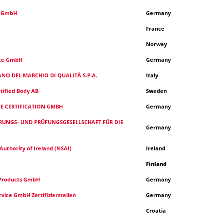
n GmbH
Germany
France
Norway
kte GmbH
Germany
ANO DEL MARCHIO DI QUALITÀ S.P.A.
Italy
tified Body AB
Sweden
E CERTIFICATION GMBH
Germany
ERUNGS- UND PRÜFUNGSGESELLSCHAFT FÜR DIE
Germany
Authority of Ireland (NSAI)
Ireland
Finland
 Products GmbH
Germany
vice GmbH Zertifizierstellen
Germany
.
Croatia