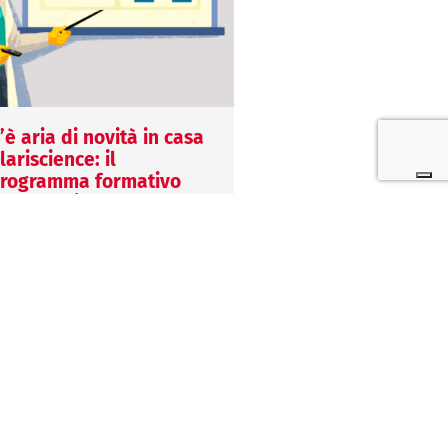
’è aria di novità in casa
Come funziona Eng
lariscience: il
12 Febbraio 2026
rogramma formativo
Anna Angioli
025 è qui!
Scopri le novità, le
4 Gennaio 2025
caratteristiche tecnich
alentina Vella
trova le risposte alle
n Clariscience siamo convinti
domande più frequenti
he la formazione sia un
come la formazione
lemento chiave per la
Clariscience, oggi…
rescita aziendale: per
uesto, continua il nostro…