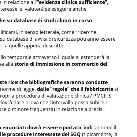
in relazione all’
“evidenza clinica sufficiente”
,
interesse, si valuterà se eseguire anche
he su database di studi clinici in corso
.
icarsi, in senso letterale, come “ricerche
e su database di avvisi di sicurezza potranno essere
 a quelle appena descritte.
rvallo temporale attraverso il quale si estenderà la
se alla
storia di immissione in commercio del
ste ricerche bibliografiche saranno condotte
e norme di legge,
dalle “regole” che il fabbricante
si
ropria procedura di valutazione clinica / PMCF. Si
dovrà dare prova che l’intervallo possa subire i
re o minore frequenza) in relazione a precisi
ra enunciati dovrà essere riportato
, indicandone il
lle procedure interessate del SGQ
(tipicamente, la