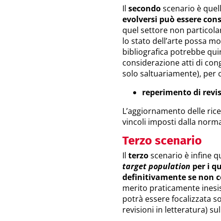
Il
secondo
scenario è quel
evolversi può essere con
quel settore non particola
lo stato dell’arte possa mod
bibliografica potrebbe qu
considerazione atti di cong
solo saltuariamente), per 
reperimento di revis
L’aggiornamento delle ricer
vincoli imposti dalla nor
Terzo scenario
Il
terzo
scenario è infine q
target population
per i qu
definitivamente se non 
merito praticamente inesist
potrà essere focalizzata s
revisioni in letteratura) sul