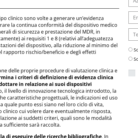
tipo clinico sono volte a generare un’evidenza
strare la continua conformità del dispositivo medico
enerali di sicurezza e prestazione del MDR, in
amente) ai requisiti 1 e 8 (relativi all’adeguatezza
stazioni del dispositivo, alla riduzione al minimo del
S
del rapporto rischio/beneficio e degli effetti
S
one delle proprie procedure di valutazione clinica e
ermina
i criteri di definizione di evidenza clinica
ottare in relazione ai suoi dispositivi
il livello di innovazione tecnologica introdotto, la
iche caratteristiche progettuali, le indicazioni ed uso
 a quale punto essi siano nel loro ciclo di vita,
o clinico cui volere dare eventualmente risposta,
elazione ai suddetti criteri, quali sono le modalità
a sufficiente sarà raccolta.
lla di eseguire delle ricerche bibliografiche
. In