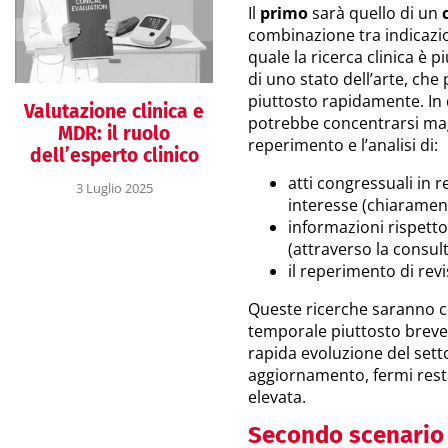
Il
primo
sarà quello di un
combinazione tra indicazi
quale la ricerca clinica è p
di uno stato dell’arte, ch
piuttosto rapidamente. In q
Valutazione clinica e
potrebbe concentrarsi ma
MDR: il ruolo
reperimento e l’analisi di:
dell’esperto clinico
atti congressuali in r
3 Luglio 2025
interesse (chiaramente
informazioni rispetto 
(attraverso la consult
il reperimento di revi
Queste ricerche saranno c
temporale piuttosto breve 
rapida evoluzione del setto
aggiornamento, fermi resta
elevata.
Secondo scenario