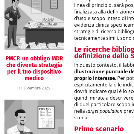
linea di principio, sarà pos
finalizzata alla definizione 
d’uso e scopo inteso di int
evidenza clinica specificam
strategie di ricerca biblio
tecnicamente simili, sono 
Le ricerche biblio
definizione dello S
PMCF: un obbligo MDR
che diventa strategia
In questo contesto, il fab
per il tuo dispositivo
illustrazione puntuale del
medico
proprio interesse
. Per po
esplicitamente la o le indi
11 Dicembre 2025
dovrà indicare qual è lo s
quindi mirate a descrivere
di quel particolare scopo i
nella
target population
previ
scenari.
Primo scenario