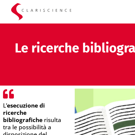
Le ricerche bibliogra
L’
esecuzione di
ricerche
bibliografiche
risulta
tra le possibilità a
disposizione del