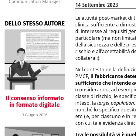
Communication Manager
14 Settembre 2023
Le attività post-market di 
DELLO STESSO AUTORE
clinica sufficiente a dimo
di interesse ai requisiti g
particolare (ma non limitat
della sicurezza e delle pre
rischio e all’accettabilità 
collaterali).
Nel contesto della definizi
PMCF,
il fabbricante det
sufficiente che intende ad
(considerando, ad esempio, 
classe di rischio, le specif
Il consenso informato
inteso, la
target population
,
in formato digitale
nonché lo specifico quesit
3 Giugno 2026
etc.) e, per ciascuno e in r
con cui tale evidenza clinic
Tra le possibilità vi è que