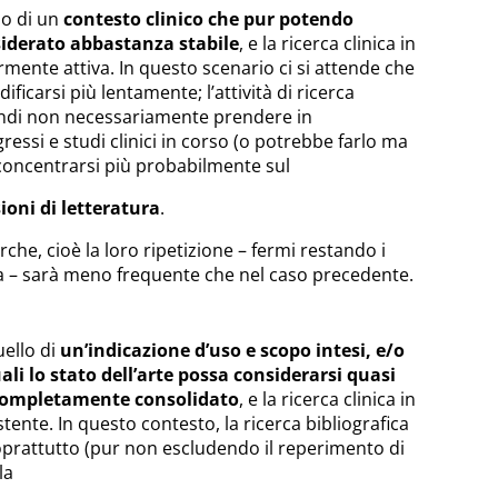
lo di un
contesto clinico che pur potendo
siderato abbastanza stabile
, e la ricerca clinica in
rmente attiva. In questo scenario ci si attende che
ificarsi più lentamente; l’attività di ricerca
indi non necessariamente prendere in
ressi e studi clinici in corso (o potrebbe farlo ma
concentrarsi più probabilmente sul
ioni di letteratura
.
che, cioè la loro ripetizione – fermi restando i
ma – sarà meno frequente che nel caso precedente.
uello di
un’indicazione d’uso e scopo intesi, e/o
ali lo stato dell’arte possa considerarsi quasi
completamente consolidato
, e la ricerca clinica in
ente. In questo contesto, la ricerca bibliografica
oprattutto (pur non escludendo il reperimento di
la