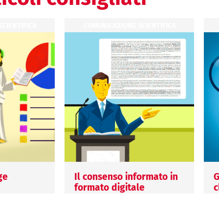
CIENTIFICA
COMUNICAZIONE SCIENTIFICA
ge
Il consenso informato in
G
formato digitale
c
m
3 Giugno 2026
1
Paola Gallon
è un