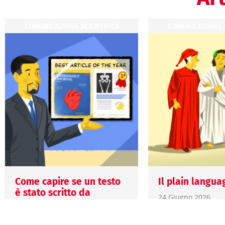
COMUNICAZIONE SCIENTIFICA
COMUNICAZIONE S
Come capire se un testo
Il plain langua
è stato scritto da
24 Giugno 2026
ChatGPT?
Anna Paro
15 Luglio 2026
Il plain language 