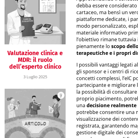
debba essere considerato 
cartaceo, ma bensì un ver
piattaforme dedicate, i par
modo personalizzato, espl
materiale informativo pri
l’obiettivo rimane tuttavi
pienamente lo
scopo dello 
Valutazione clinica e
terapeutiche e i propri dir
MDR: il ruolo
I possibili vantaggi legati all
dell’esperto clinico
gli sponsor e i centri di ri
3 Luglio 2025
concetti complessi, l’eIC 
partecipante e migliorare l
la possibilità di consultare
proprio piacimento, potreb
una
decisione realmente
potrebbe consentire una 
visualizzazione dei contenu
registrata, garantendo m
gestione digitale dei consen