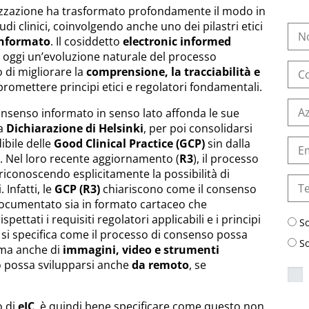
talizzazione ha trasformato profondamente il modo in
udi clinici, coinvolgendo anche uno dei pilastri etici
informato
. Il cosiddetto
electronic informed
oggi un’evoluzione naturale del processo
o di migliorare la
comprensione, la tracciabilità e
romettere principi etici e regolatori fondamentali.
consenso informato in senso lato affonda le sue
la
Dichiarazione di Helsinki
, per poi consolidarsi
ibile delle
Good Clinical Practice (GCP)
sin dalla
. Nel loro recente aggiornamento (
R3
), il processo
riconoscendo esplicitamente la possibilità di
 Infatti, le
GCP (R3)
chiariscono come il consenso
ocumentato sia in formato cartaceo che
pettati i requisiti regolatori applicabili e i principi
S
, si specifica come il processo di consenso possa
S
i ma anche di
immagini, video e strumenti
o possa svilupparsi anche
da remoto
, se
o di
eIC
, è quindi bene specificare come questo non