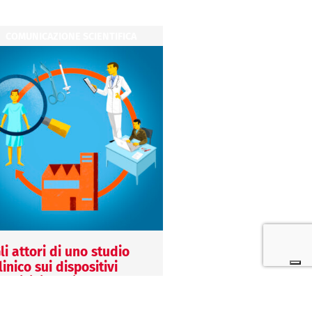
COMUNICAZIONE SCIENTIFICA
COMUNICAZIONE SCIENT
li attori di uno studio
Come capire se un t
linico sui dispositivi
è stato scritto da
edici: il Paziente
ChatGPT?
3 Maggio 2026
15 Luglio 2026