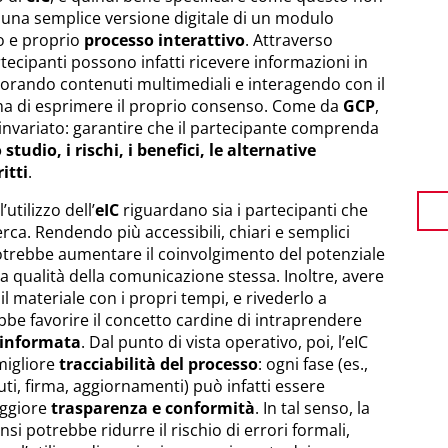
una semplice versione digitale di un modulo
o e proprio
processo interattivo
. Attraverso
tecipanti possono infatti ricevere informazioni in
orando contenuti multimediali e interagendo con il
ma di esprimere il proprio consenso. Come da
GCP
,
a invariato: garantire che il partecipante comprenda
studio, i rischi, i benefici, le alternative
itti
.
’utilizzo dell’
eIC
riguardano sia i partecipanti che
cerca. Rendendo più accessibili, chiari e semplici
potrebbe aumentare il coinvolgimento del potenziale
a qualità della comunicazione stessa. Inoltre, avere
 il materiale con i propri tempi, e rivederlo a
be favorire il concetto cardine di intraprendere
 informata
. Dal punto di vista operativo, poi, l’eIC
migliore
tracciabilità del processo
: ogni fase (es.,
ti, firma, aggiornamenti) può infatti essere
aggiore
trasparenza e conformità
. In tal senso, la
si potrebbe ridurre il rischio di errori formali,