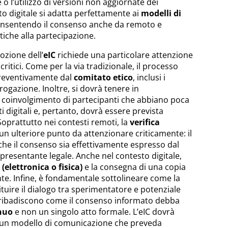
 l’utilizzo di versioni non aggiornate dei
to digitale si adatta perfettamente ai
modelli di
onsentendo il consenso anche da remoto e
tiche alla partecipazione.
ozione dell’
eIC
richiede una particolare attenzione
critici. Come per la via tradizionale, il processo
reventivamente dal
comitato etico
, inclusi i
erogazione. Inoltre, si dovrà tenere in
e coinvolgimento di partecipanti che abbiano poca
i digitali e, pertanto, dovrà essere prevista
 Soprattutto nei contesti remoti, la
verifica
n ulteriore punto da attenzionare criticamente: il
he il consenso sia effettivamente espresso dal
presentante legale. Anche nel contesto digitale,
 (elettronica o fisica)
e la consegna di una copia
te. Infine, è fondamentale sottolineare come la
tuire il dialogo tra sperimentatore e potenziale
ribadiscono come il consenso informato debba
nuo
e non un singolo atto formale. L’eIC dovrà
n un modello di comunicazione che preveda