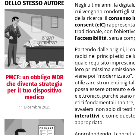
DELLO STESSO AUTORE
Negli ultimi anni, la digi
cui vengono condotti gli st
della ricerca: il
consenso 
consent (eIC)
rappresenta 
tradizionale, con l’obiettiv
l’accessibilità
, senza comp
Partendo dalle origini, il 
radici nei principi etici del
quale requisito imprescind
loro primissima emissione
viene poi “modernizzato”, 
PMCF: un obbligo MDR
utilizzare strumenti digitali.
che diventa strategia
possa essere ottenuto e d
per il tuo dispositivo
elettronico, purché siano ris
medico
etici fondamentali. Inoltre
11 Dicembre 2025
avvalersi non solo di test
interattivi
, e come quest
appropriato.
Approfondendo il concett