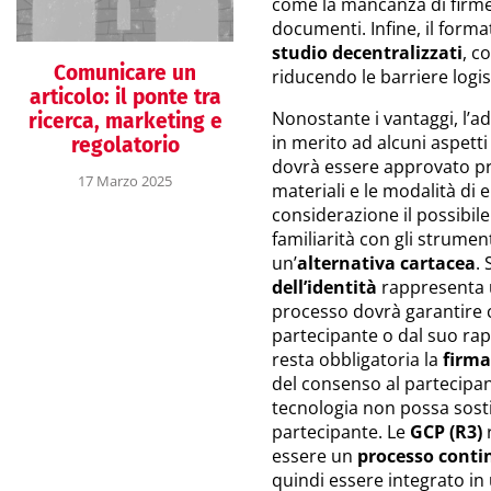
come la mancanza di firme o
documenti. Infine, il forma
studio decentralizzati
, c
Comunicare un
riducendo le barriere logis
articolo: il ponte tra
Nonostante i vantaggi, l’ad
ricerca, marketing e
in merito ad alcuni aspetti 
regolatorio
dovrà essere approvato p
17 Marzo 2025
materiali e le modalità di 
considerazione il possibil
familiarità con gli strument
un’
alternativa cartacea
.
dell’identità
rappresenta u
processo dovrà garantire c
partecipante o dal suo rap
resta obbligatoria la
firma
del consenso al partecipan
tecnologia non possa sosti
partecipante. Le
GCP (R3)
essere un
processo conti
quindi essere integrato i