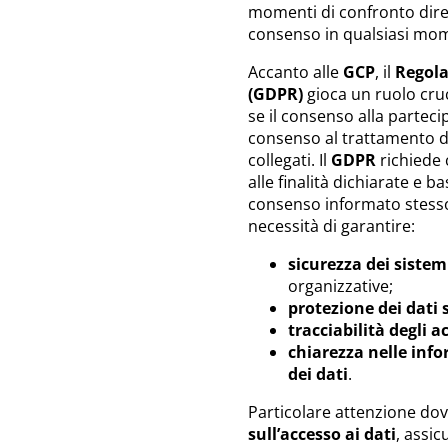
momenti di confronto dirett
consenso in qualsiasi mome
Accanto alle
GCP
, il
Regola
(GDPR)
gioca un ruolo cruc
se il consenso alla parteci
consenso al trattamento de
collegati. Il
GDPR
richiede 
alle finalità dichiarate e 
consenso informato stesso).
necessità di garantire:
sicurezza dei sistemi
organizzative;
protezione dei dati s
tracciabilità degli a
chiarezza nelle inf
dei dati
.
Particolare attenzione do
sull’accesso ai dati
, assic