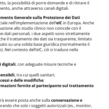
o, la possibilità di porre domande e di ritirare il
nto, anche attraverso canali digitali.
mento Generale sulla Protezione dei Dati
iale nell’implementazione dell’
eIC
in Europa. Anche
pazione allo studio clinico non coincide con il
i dati personali, i due aspetti sono strettamente
che il trattamento dei dati sia trasparente, limitato
basato su una solida base giuridica (normalmente il
 Nel contesto dell’eIC, ciò si traduce nella
 digitali
, con adeguate misure tecniche e
ensibili
, tra cui quelli sanitari;
ccessi e delle modifiche
;
ormazioni fornite al partecipante sul trattamento
vrà essere posta anche sulla
conservazione e
urando che solo i soggetti autorizzati (es., monitor,