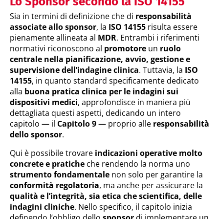
Lo Sponsor secondo la ISO 14155
Sia in termini di definizione che di
responsabilità
associate allo sponsor
, la
ISO 14155
risulta essere
pienamente allineata al
MDR
. Entrambi i riferimenti
normativi riconoscono al
promotore
un
ruolo
centrale nella pianificazione, avvio, gestione e
supervisione dell’indagine clinica
. Tuttavia, la
ISO
14155
, in quanto standard specificamente dedicato
alla
buona pratica clinica per le indagini sui
dispositivi medici
, approfondisce in maniera più
dettagliata questi aspetti, dedicando un intero
capitolo — il
Capitolo 9
— proprio alle
responsabilità
dello sponsor
.
Qui è possibile trovare
indicazioni operative molto
concrete e pratiche
che rendendo la norma uno
strumento fondamentale
non solo per garantire la
conformità regolatoria
, ma anche per assicurare la
qualità e l’integrità, sia etica che scientifica, delle
indagini cliniche
. Nello specifico, il capitolo inizia
definendo l’obbligo dello
sponsor
di implementare un