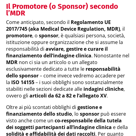
Il Promotore (o Sponsor) secondo
l’MDR
Come anticipato, secondo il
Regolamento UE
2017/745 (aka Medical Device Regulation, MDR)
, il
promotore
, o
sponsor
, è qualsiasi persona, società,
istituzione oppure organizzazione che si assume la
responsabilità di
avviare, gestire e curare il
finanziamento dell’indagine clinica
. Nonostante nel
MDR
non ci sia un articolo o un allegato
esclusivamente dedicato a tutte le
responsabilità
dello sponsor
– come invece vedremo accadere per
la
ISO 14155
– i suoi obblighi sono sostanzialmente
stabiliti nelle sezioni dedicate alle
indagini cliniche
,
ovvero gli
articoli da 62 a 82 e l’allegato XV
.
Oltre ai più scontati obblighi di
gestione e
finanziamento dello studio
, lo
sponsor
può essere
visto anche come un
co-responsabile della tutela
dei soggetti partecipanti all’indagine clinica
e della
solidità e affidabilità dei dati raccolti
. Per quanto