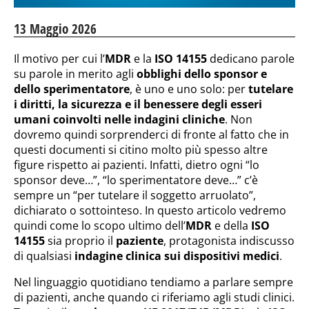
13 Maggio 2026
Il motivo per cui l’
MDR
e la
ISO 14155
dedicano parole
su parole in merito agli
obblighi dello sponsor e
dello sperimentatore
, è uno e uno solo: per
tutelare
i diritti, la sicurezza e il benessere degli esseri
umani coinvolti nelle indagini cliniche
. Non
dovremo quindi sorprenderci di fronte al fatto che in
questi documenti si citino molto più spesso altre
figure rispetto ai pazienti. Infatti, dietro ogni “lo
sponsor deve…”, “lo sperimentatore deve…” c’è
sempre un “per tutelare il soggetto arruolato”,
dichiarato o sottointeso. In questo articolo vedremo
quindi come lo scopo ultimo dell’
MDR
e della
ISO
14155
sia proprio il
paziente
, protagonista indiscusso
di qualsiasi
indagine clinica sui dispositivi medici
.
Nel linguaggio quotidiano tendiamo a parlare sempre
di pazienti, anche quando ci riferiamo agli studi clinici.