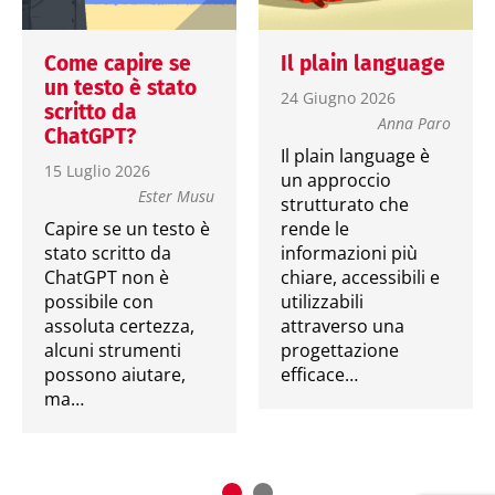
Come capire se
Il plain language
un testo è stato
24 Giugno 2026
scritto da
Anna Paro
ChatGPT?
Il plain language è
15 Luglio 2026
un approccio
Ester Musu
strutturato che
Capire se un testo è
rende le
stato scritto da
informazioni più
ChatGPT non è
chiare, accessibili e
possibile con
utilizzabili
assoluta certezza,
attraverso una
alcuni strumenti
progettazione
possono aiutare,
efficace…
ma…