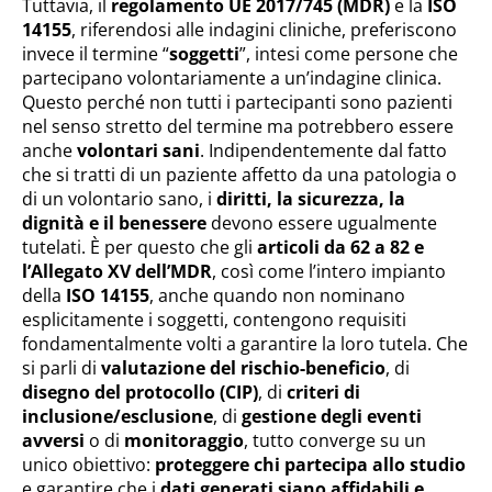
Tuttavia, il
regolamento UE 2017/745 (MDR)
e la
ISO
14155
, riferendosi alle indagini cliniche, preferiscono
invece il termine “
soggetti
”, intesi come persone che
partecipano volontariamente a un’indagine clinica.
Questo perché non tutti i partecipanti sono pazienti
nel senso stretto del termine ma potrebbero essere
anche
volontari sani
. Indipendentemente dal fatto
che si tratti di un paziente affetto da una patologia o
di un volontario sano, i
diritti, la sicurezza, la
dignità e il benessere
devono essere ugualmente
tutelati. È per questo che gli
articoli da 62 a 82 e
l’Allegato XV dell’MDR
, così come l’intero impianto
della
ISO 14155
, anche quando non nominano
esplicitamente i soggetti, contengono requisiti
fondamentalmente volti a garantire la loro tutela. Che
si parli di
valutazione del rischio-beneficio
, di
disegno del protocollo (CIP)
, di
criteri di
inclusione/esclusione
, di
gestione degli eventi
avversi
o di
monitoraggio
, tutto converge su un
unico obiettivo:
proteggere chi partecipa allo studio
e garantire che i
dati generati siano affidabili e