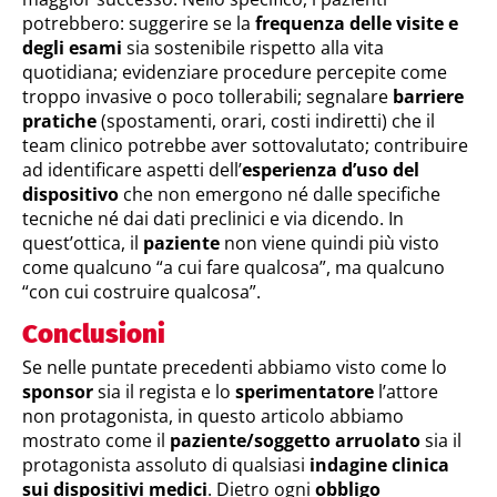
potrebbero: suggerire se la
frequenza delle visite e
degli esami
sia sostenibile rispetto alla vita
quotidiana; evidenziare procedure percepite come
troppo invasive o poco tollerabili; segnalare
barriere
pratiche
(spostamenti, orari, costi indiretti) che il
team clinico potrebbe aver sottovalutato; contribuire
ad identificare aspetti dell’
esperienza d’uso del
dispositivo
che non emergono né dalle specifiche
tecniche né dai dati preclinici e via dicendo. In
quest’ottica, il
paziente
non viene quindi più visto
come qualcuno “a cui fare qualcosa”, ma qualcuno
“con cui costruire qualcosa”.
Conclusioni
Se nelle puntate precedenti abbiamo visto come lo
sponsor
sia il regista e lo
sperimentatore
l’attore
non protagonista, in questo articolo abbiamo
mostrato come il
paziente/soggetto arruolato
sia il
protagonista assoluto di qualsiasi
indagine clinica
sui dispositivi medici
. Dietro ogni
obbligo