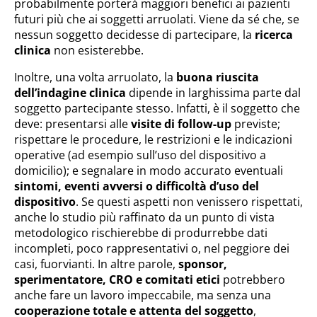
probabilmente porterà maggiori benefici ai pazienti
futuri più che ai soggetti arruolati. Viene da sé che, se
nessun soggetto decidesse di partecipare, la
ricerca
clinica
non esisterebbe.
Inoltre, una volta arruolato, la
buona riuscita
dell’indagine clinica
dipende in larghissima parte dal
soggetto partecipante stesso. Infatti, è il soggetto che
deve: presentarsi alle
visite di follow-up
previste;
rispettare le procedure, le restrizioni e le indicazioni
operative (ad esempio sull’uso del dispositivo a
domicilio); e segnalare in modo accurato eventuali
sintomi, eventi avversi o difficoltà d’uso del
dispositivo
. Se questi aspetti non venissero rispettati,
anche lo studio più raffinato da un punto di vista
metodologico rischierebbe di produrrebbe dati
incompleti, poco rappresentativi o, nel peggiore dei
casi, fuorvianti. In altre parole,
sponsor,
sperimentatore, CRO e comitati etici
potrebbero
anche fare un lavoro impeccabile, ma senza una
cooperazione totale e attenta del soggetto
,