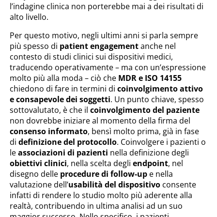
l’indagine clinica non porterebbe mai a dei risultati di
alto livello.
Per questo motivo, negli ultimi anni si parla sempre
più spesso di
patient engagement
anche nel
contesto di studi clinici sui dispositivi medici,
traducendo operativamente – ma con un’espressione
molto più alla moda – ciò che
MDR e ISO 14155
chiedono di fare in termini di
coinvolgimento attivo
e consapevole dei soggetti
. Un punto chiave, spesso
sottovalutato, è che il
coinvolgimento del paziente
non dovrebbe iniziare al momento della firma del
consenso informato
, bensì molto prima, già in fase
di
definizione del protocollo
. Coinvolgere i pazienti o
le
associazioni di pazienti
nella definizione degli
obiettivi clinici
, nella scelta degli
endpoint
, nel
disegno delle
procedure di follow-up
e nella
valutazione dell’
usabilità del dispositivo
consente
infatti di rendere lo studio molto più aderente alla
realtà, contribuendo in ultima analisi ad un suo
maggior successo. Nello specifico, i pazienti