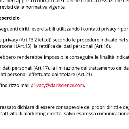
rata del rapporto contrattuale e anche dopo la cessazione de
revisti dalla normativa vigente.
 esercizio
eguenti diritti esercitabili utilizzando i contatti privacy ri
 privacy (Art.13.2 lett.d)) secondo le procedure indicate nel 
rsonali (Art.15), la rettifica dei dati personali (Art.16).
 potrebbero renderebbe impossibile conseguire le finalità ind
ei dati personali (Art.17), la limitazione del trattamento dei da
ati personali effettuato dal titolare (Art.21)
’indirizzo mail
privacy@clariscience.com
.
eressato dichiara di essere consapevole dei propri diritti e d
ll’attività di marketing diretto, salvo espressa comunicazione