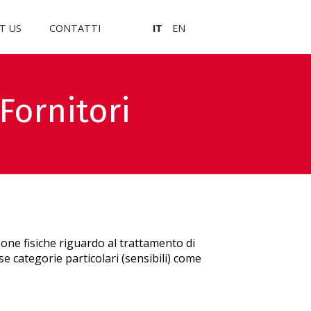
T US
CONTATTI
IT
EN
Fornitori
ersone fisiche riguardo al trattamento di
luse categorie particolari (sensibili) come