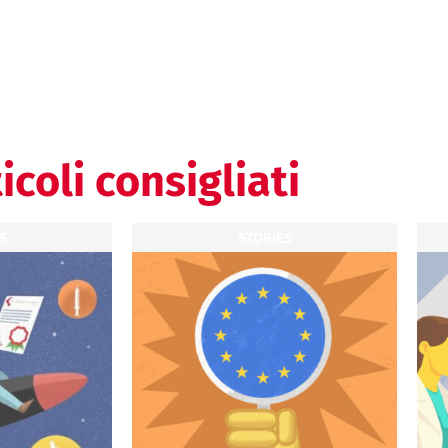
icoli consigliati
S
STORIES