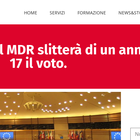
HOME
SERVIZI
FORMAZIONE
NEWS&ST
el MDR slitterà di un a
17 il voto.