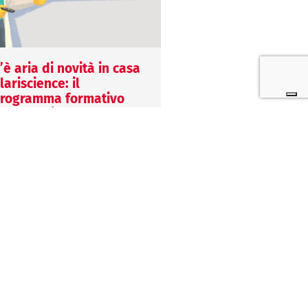
’è aria di novità in casa
Come funziona Eng
lariscience: il
12 Febbraio 2026
rogramma formativo
Anna Angioli
025 è qui!
Scopri le novità, le
4 Gennaio 2025
caratteristiche tecnich
alentina Vella
trova le risposte alle
n Clariscience siamo convinti
domande più frequenti
he la formazione sia un
come la formazione
lemento chiave per la
Clariscience, oggi…
rescita aziendale: per
uesto, continua il nostro…