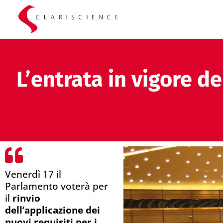
L’entrata in vigore d
Venerdì 17 il
Parlamento voterà per
il
rinvio
dell’applicazione dei
nuovi requisiti per i