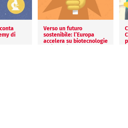
cconta
Verso un futuro
C
emy di
sostenibile: l’Europa
C
accelera su biotecnologie
p
e biomanifattura
2
1 Settembre 2025
2
Valentina Vella
V
va Academy
dicata alla
L’Unione Europea accelera su
I
ience.
biotecnologie e
c
rmativa
biomanifattura con una
e
ssionisti,
strategia integrata che punta
c
a rafforzare innovazione,
q
sostenibilità e competitività
nel…