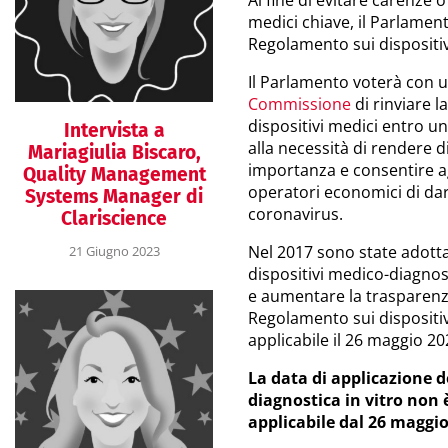
Al fine di evitare carenze o
medici chiave, il Parlament
Regolamento sui dispositiv
Il Parlamento voterà con 
Commissione
di rinviare l
dispositivi medici entro u
Intervista a
alla necessità di rendere di
Mariagiulia Biscaro,
importanza e consentire agl
Quality Management
operatori economici di dare
Systems Manager di
coronavirus.
Clariscience
Nel 2017 sono state adotta
21 Giugno 2023
dispositivi medico-diagnost
e aumentare la trasparenza 
Regolamento sui dispositi
applicabile il 26 maggio 2
La data di applicazione d
diagnostica in vitro non
applicabile dal 26 maggio