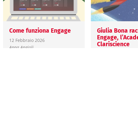
Come funziona Engage
Giulia Bona ra
Engage, l’Acad
12 Febbraio 2026
Clariscience
Anna Angioli
8 Febbraio 2026
Scopri le novità, le
Giulia Bona
caratteristiche tecniche e
trova le risposte alle
Engage è la nuo
domande più frequenti su
di Clariscience de
come la formazione
formazione life sc
Clariscience, oggi…
Un’esperienza fo
pensata per profe
con corsi on…