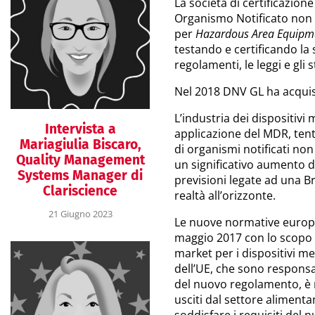
La società di certificazio
Organismo Notificato non s
per
Hazardous Area Equipm
testando e certificando la 
regolamenti, le leggi e gli 
Nel 2018 DNV GL ha acquisi
L’industria dei dispositivi 
Intervista a
applicazione del MDR, tenta
Mariagiulia Biscaro,
di organismi notificati non
Quality Management
un significativo aumento de
Systems Manager di
previsioni legate ad una 
Clariscience
realtà all’orizzonte.
21 Giugno 2023
Le nuove normative europe
maggio 2017 con lo scopo di
market per i dispositivi me
dell’UE, che sono responsab
del nuovo regolamento, è r
usciti dal settore alimenta
soddisfare i requisiti del