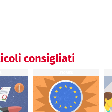
icoli consigliati
S
STORIES