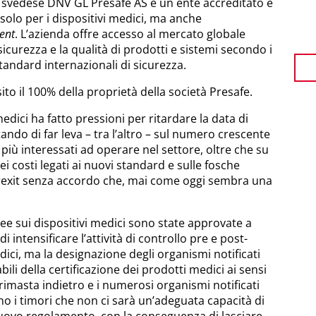
ne svedese DNV GL Presafe AS è un ente accreditato e
olo per i dispositivi medici, ma anche
ent
. L’azienda offre accesso al mercato globale
sicurezza e la qualità di prodotti e sistemi secondo i
standard internazionali di sicurezza.
to il 100% della proprietà della società Presafe.
medici ha fatto pressioni per ritardare la data di
ndo di far leva – tra l’altro – sul numero crescente
 più interessati ad operare nel settore, oltre che su
i costi legati ai nuovi standard e sulle fosche
Brexit senza accordo che, mai come oggi sembra una
e sui dispositivi medici sono state approvate a
 intensificare l’attività di controllo pre e post-
dici, ma la designazione degli organismi notificati
ili della certificazione dei prodotti medici ai sensi
imasta indietro e i numerosi organismi notificati
no i timori che non ci sarà un’adeguata capacità di
 nuovo regolamento, con la conseguenza di lasciare