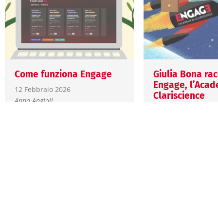
Come funziona Engage
Giulia Bona ra
Engage, l’Acad
12 Febbraio 2026
Clariscience
Anna Angioli
8 Febbraio 2026
Scopri le novità, le
Giulia Bona
caratteristiche tecniche e
trova le risposte alle
Engage è la nuo
domande più frequenti su
di Clariscience de
come la formazione
formazione life sc
Clariscience, oggi…
Un’esperienza fo
pensata per profe
con corsi on…