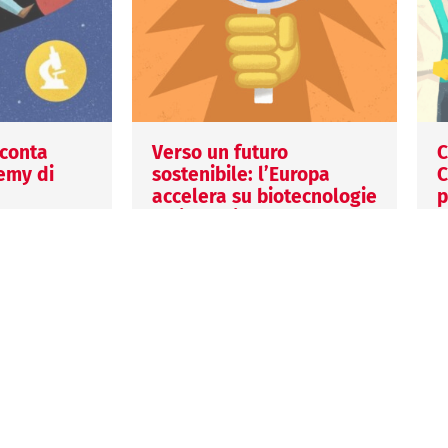
cconta
Verso un futuro
C
emy di
sostenibile: l’Europa
C
accelera su biotecnologie
p
e biomanifattura
2
1 Settembre 2025
2
Valentina Vella
V
va Academy
dicata alla
L’Unione Europea accelera su
I
ience.
biotecnologie e
c
rmativa
biomanifattura con una
e
ssionisti,
strategia integrata che punta
c
a rafforzare innovazione,
q
sostenibilità e competitività
nel…