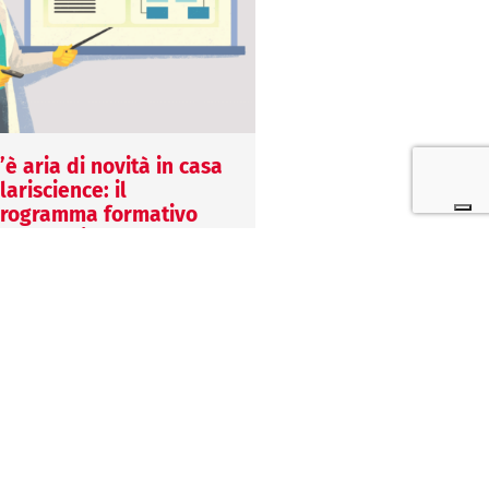
’è aria di novità in casa
Come funziona Eng
lariscience: il
12 Febbraio 2026
rogramma formativo
Anna Angioli
025 è qui!
Scopri le novità, le
4 Gennaio 2025
caratteristiche tecnich
alentina Vella
trova le risposte alle
n Clariscience siamo convinti
domande più frequenti
he la formazione sia un
come la formazione
lemento chiave per la
Clariscience, oggi…
rescita aziendale: per
uesto, continua il nostro…