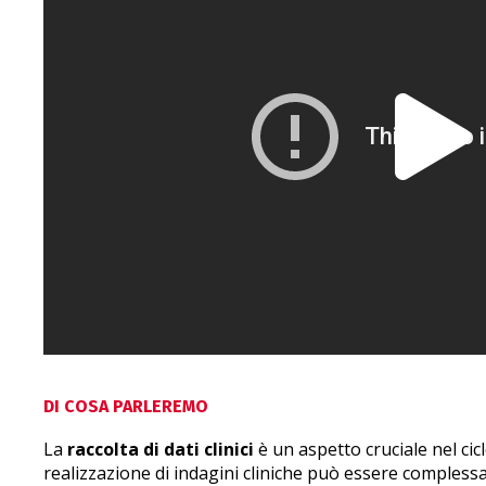
DI COSA PARLEREMO
La
raccolta di dati clinici
è un aspetto cruciale nel ciclo
realizzazione di indagini cliniche può essere compless