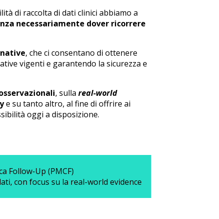
à di raccolta di dati clinici abbiamo a
nza necessariamente dover ricorrere
rnative
, che ci consentano di ottenere
rmative vigenti e garantendo la sicurezza e
 osservazionali
, sulla
real-world
y
e su tanto altro, al fine di offrire ai
ibilità oggi a disposizione.
ica Follow-Up (PMCF)
ati, con focus su la real-world evidence