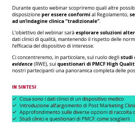
Durante questo webinar scopriremo quali altre possibilit
disposizione
per essere conformi
al Regolamento,
se
ad un’indagine clinica “tradizionale”
.
L’obiettivo del webinar sarà
esplorare soluzioni alte
dati clinici di qualità, mantenendo il rispetto delle no
l’efficacia del dispositivo di interesse.
Ci concentreremo, in particolare, sul ruolo degli
studi
evidence
(RWE), sui
questionari di PMCF High Qualit
nostri partecipanti una panoramica completa delle poss
IN SINTESI
Cosa sono i dati clinici di un dispositivo medico
Introduzione all’argomento di Post Marketing Clin
Approfondimento sulle diverse opzioni di raccolta d
Studi clinici e questionari di PMCF: come sceglierli