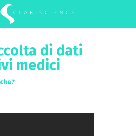
ccolta di dati
ivi medici
iche?