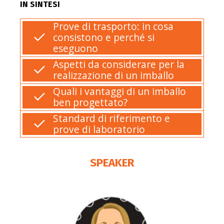
IN SINTESI
Prove di trasporto: in cosa
consistono e perché si
eseguono
Aspetti da considerare per la
realizzazione di un imballo
Quali i vantaggi di un imballo
ben progettato?
Standard di riferimento e
prove di laboratorio
SPEAKER