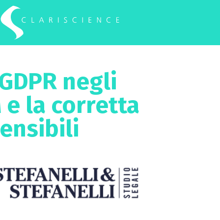
 GDPR negli
 e la corretta
ensibili