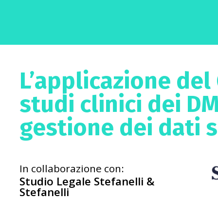
L’applicazione del
studi clinici dei DM
gestione dei dati s
In collaborazione con:
Studio Legale Stefanelli &
Stefanelli