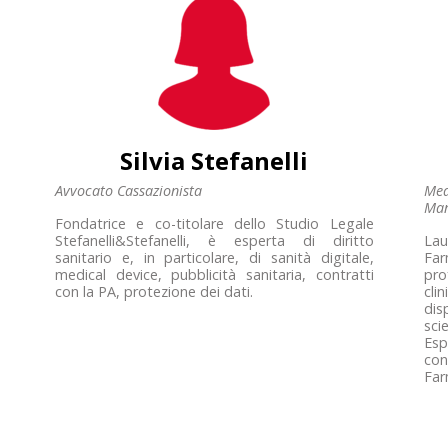
Silvia Stefanelli
Avvocato Cassazionista
Med
Man
Fondatrice e co-titolare dello Studio Legale
Stefanelli&Stefanelli, è esperta di diritto
La
sanitario e, in particolare, di sanità digitale,
Far
medical device, pubblicità sanitaria, contratti
pro
con la PA, protezione dei dati.
cli
dis
scie
Esp
co
Far