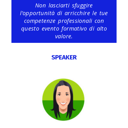
Non lasciarti sfuggire
l’opportunità di arricchire le tue
competenze professionali con
questo evento formativo di alto
valore.
SPEAKER