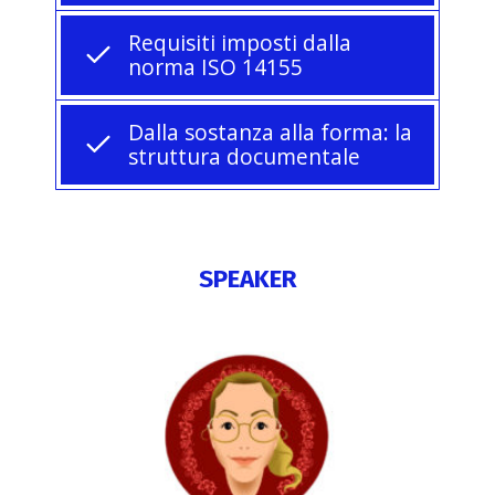
Requisiti imposti dalla
norma ISO 14155
Dalla sostanza alla forma: la
struttura documentale
SPEAKER