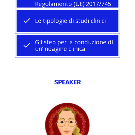
Regolamento (UE) 2017/745
Le tipologie di studi clinici
Gli step per la conduzione di
un’indagine clinica
SPEAKER