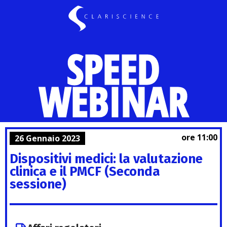
SPEED
WEBINAR
ore 11:00
26 Gennaio 2023
Dispositivi medici: la valutazione
clinica e il PMCF (Seconda
sessione)