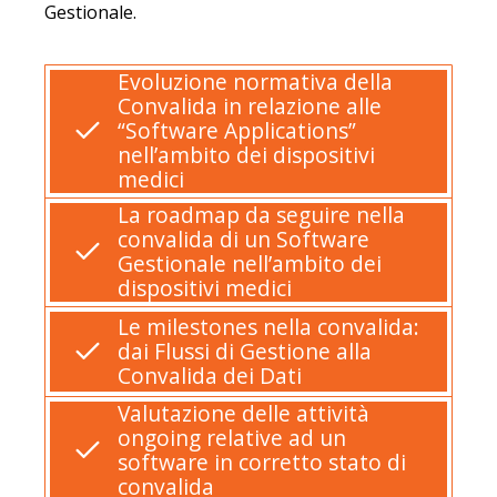
Gestionale.
Evoluzione normativa della
Convalida in relazione alle
“Software Applications”
nell’ambito dei dispositivi
medici
La roadmap da seguire nella
convalida di un Software
Gestionale nell’ambito dei
dispositivi medici
Le milestones nella convalida:
dai Flussi di Gestione alla
Convalida dei Dati
Valutazione delle attività
ongoing relative ad un
software in corretto stato di
convalida