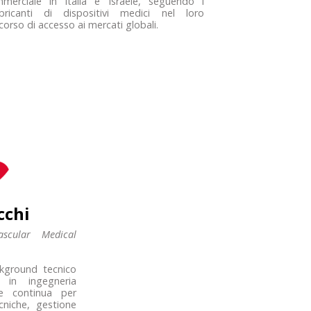
merciale in Italia e Israele, seguendo i
bricanti di dispositivi medici nel loro
corso di accesso ai mercati globali.
cchi
scular Medical
kground tecnico
 in ingegneria
e continua per
cniche, gestione