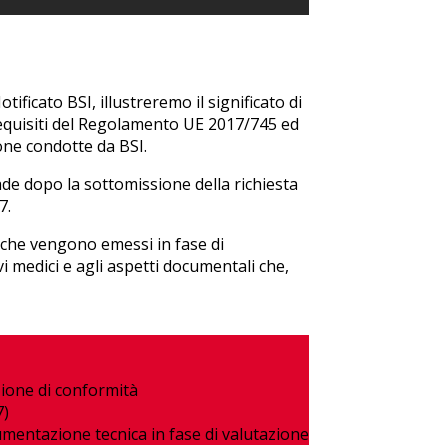
ficato BSI, illustreremo il significato di
requisiti del Regolamento UE 2017/745 ed
one condotte da BSI.
e dopo la sottomissione della richiesta
7.
i che vengono emessi in fase di
i medici e agli aspetti documentali che,
zione di conformità
7)
umentazione tecnica in fase di valutazione