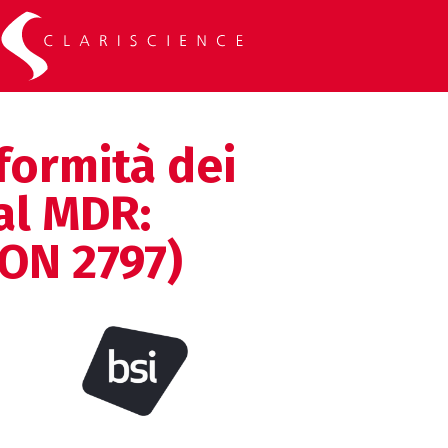
formità dei
 al MDR:
(ON 2797)