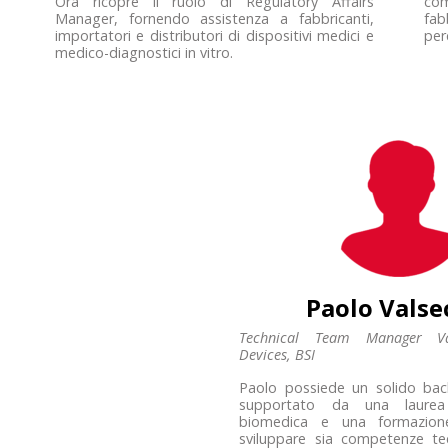
Ora ricopre il ruolo di Regulatory Affairs
com
Manager, fornendo assistenza a fabbricanti,
fab
importatori e distributori di dispositivi medici e
per
medico-diagnostici in vitro.
Paolo Valse
Technical Team Manager Va
Devices, BSI
Paolo possiede un solido bac
supportato da una laurea
biomedica e una formazion
sviluppare sia competenze te